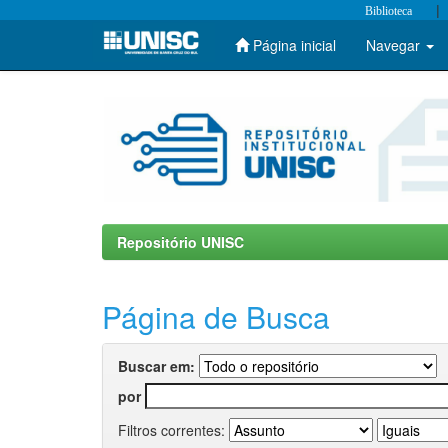
|
Biblioteca
Página inicial
Navegar
Skip
navigation
Repositório UNISC
Página de Busca
Buscar em:
por
Filtros correntes: