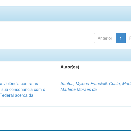
Anterior
1
Autor(es)
a violência contra as
Santos, Mylena Francielli
;
Costa, Marl
 e sua consonância com o
Marlene Moraes da
Federal acerca da