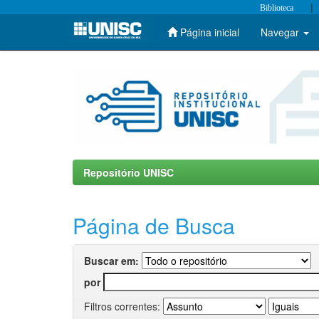
|
Biblioteca
Página inicial
Navegar
Skip
navigation
Repositório UNISC
Página de Busca
Buscar em:
por
Filtros correntes: