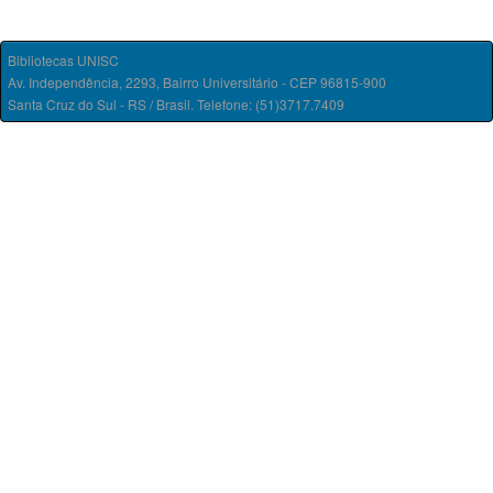
Bibliotecas UNISC
Av. Independência, 2293, Bairro Universitário - CEP 96815-900
Santa Cruz do Sul - RS / Brasil. Telefone: (51)3717.7409