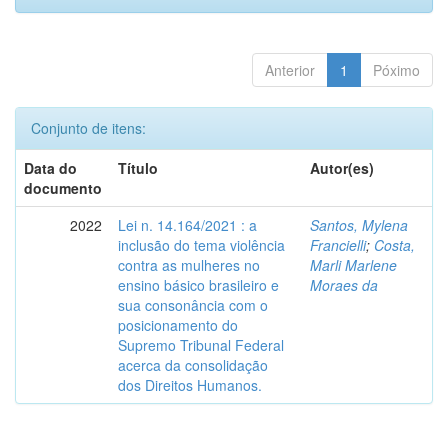
Anterior
1
Póximo
Conjunto de itens:
Data do
Título
Autor(es)
documento
2022
Lei n. 14.164/2021 : a
Santos, Mylena
inclusão do tema violência
Francielli
;
Costa,
contra as mulheres no
Marli Marlene
ensino básico brasileiro e
Moraes da
sua consonância com o
posicionamento do
Supremo Tribunal Federal
acerca da consolidação
dos Direitos Humanos.