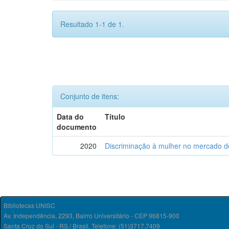
Resultado 1-1 de 1.
Conjunto de itens:
Data do
Título
documento
2020
Discriminação à mulher no mercado de
Bibliotecas UNISC
Av. Independência, 2293, Bairro Universitário - CEP 96815-900
Santa Cruz do Sul - RS / Brasil. Telefone: (51)3717.7409