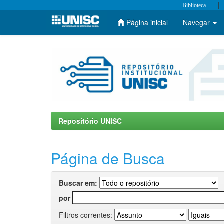
|
Biblioteca
Página inicial
Navegar
Skip
navigation
Repositório UNISC
Página de Busca
Buscar em:
por
Filtros correntes: