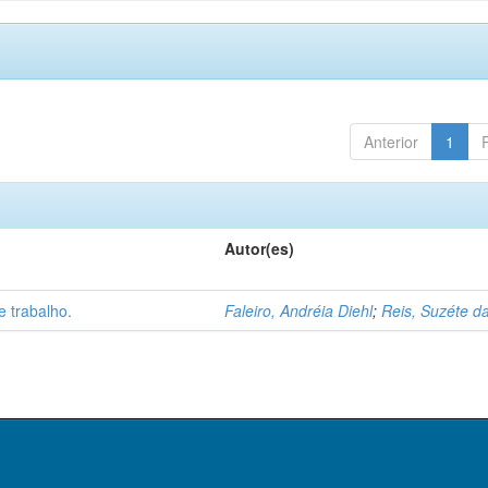
Anterior
1
Autor(es)
 trabalho.
Faleiro, Andréia Diehl
;
Reis, Suzéte da