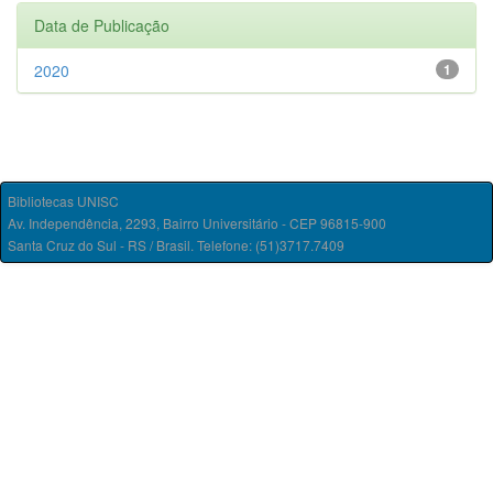
Data de Publicação
2020
1
Bibliotecas UNISC
Av. Independência, 2293, Bairro Universitário - CEP 96815-900
Santa Cruz do Sul - RS / Brasil. Telefone: (51)3717.7409