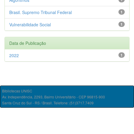
Algoritmos
Brasil. Supremo Tribunal Federal
1
Vulnerabilidade Social
1
Data de Publicação
2022
1
Bibliotecas UNISC
Av. Independência, 2293, Bairro Universitário - CEP 96815-900
Santa Cruz do Sul - RS / Brasil. Telefone: (51)3717.7409