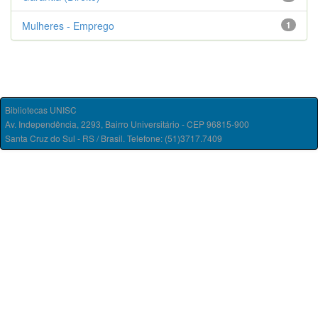
Mulheres - Emprego
1
Bibliotecas UNISC
Av. Independência, 2293, Bairro Universitário - CEP 96815-900
Santa Cruz do Sul - RS / Brasil. Telefone: (51)3717.7409