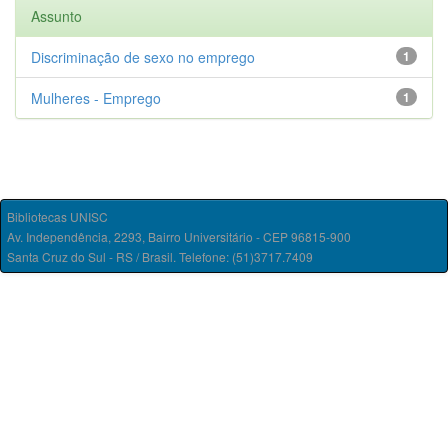
Assunto
Discriminação de sexo no emprego
1
Mulheres - Emprego
1
Bibliotecas UNISC
Av. Independência, 2293, Bairro Universitário - CEP 96815-900
Santa Cruz do Sul - RS / Brasil. Telefone: (51)3717.7409