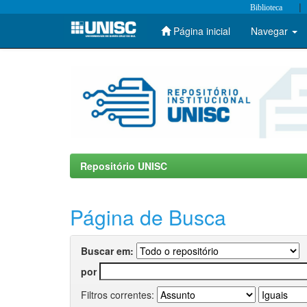
|
Biblioteca
Página inicial
Navegar
Skip
navigation
Repositório UNISC
Página de Busca
Buscar em:
por
Filtros correntes: