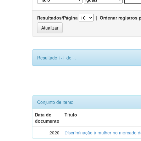
Resultados/Página
|
Ordenar registros 
Resultado 1-1 de 1.
Conjunto de itens:
Data do
Título
documento
2020
Discriminação à mulher no mercado de