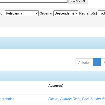
por
Ordenar
Registro(s)
Anterior
1
Autor(es)
 trabalho.
Faleiro, Andréia Diehl
;
Reis, Suzéte da