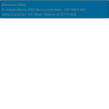
Bibliotecas UNISC
Av. Independência, 2293, Bairro Universitário - CEP 96815-900
Santa Cruz do Sul - RS / Brasil. Telefone: (51)3717.7409