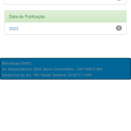
Data de Publicação
2023
1
Bibliotecas UNISC
Av. Independência, 2293, Bairro Universitário - CEP 96815-900
Santa Cruz do Sul - RS / Brasil. Telefone: (51)3717.7409