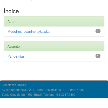
Índice
Autor
Medeiros, Jeanine Lykawka
1
Assunto
Pandemias
1
Bibliotecas UNISC
Av. Independência, 2293, Bairro Universitário - CEP 96815-900
Santa Cruz do Sul - RS / Brasil. Telefone: (51)3717.7409