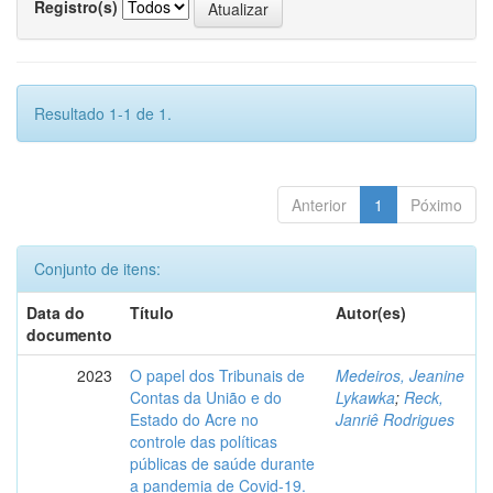
Registro(s)
Resultado 1-1 de 1.
Anterior
1
Póximo
Conjunto de itens:
Data do
Título
Autor(es)
documento
2023
O papel dos Tribunais de
Medeiros, Jeanine
Contas da União e do
Lykawka
;
Reck,
Estado do Acre no
Janriê Rodrigues
controle das políticas
públicas de saúde durante
a pandemia de Covid-19.