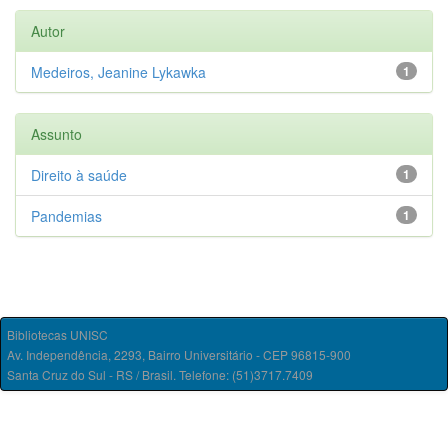
Autor
Medeiros, Jeanine Lykawka
1
Assunto
Direito à saúde
1
Pandemias
1
Bibliotecas UNISC
Av. Independência, 2293, Bairro Universitário - CEP 96815-900
Santa Cruz do Sul - RS / Brasil. Telefone: (51)3717.7409