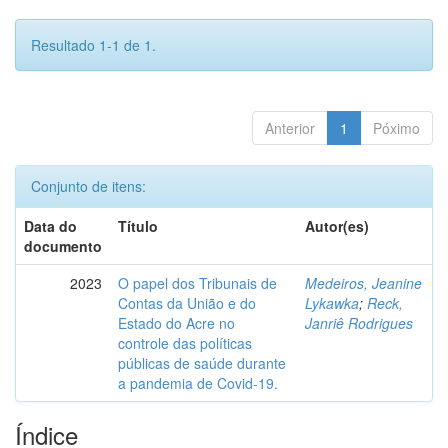
Resultado 1-1 de 1.
Anterior
1
Póximo
Conjunto de itens:
Data do
Título
Autor(es)
documento
2023
O papel dos Tribunais de
Medeiros, Jeanine
Contas da União e do
Lykawka
;
Reck,
Estado do Acre no
Janriê Rodrigues
controle das políticas
públicas de saúde durante
a pandemia de Covid-19.
Índice