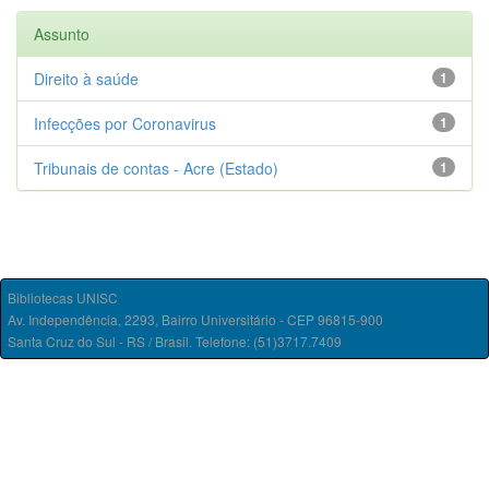
Assunto
Direito à saúde
1
Infecções por Coronavirus
1
Tribunais de contas - Acre (Estado)
1
Bibliotecas UNISC
Av. Independência, 2293, Bairro Universitário - CEP 96815-900
Santa Cruz do Sul - RS / Brasil. Telefone: (51)3717.7409