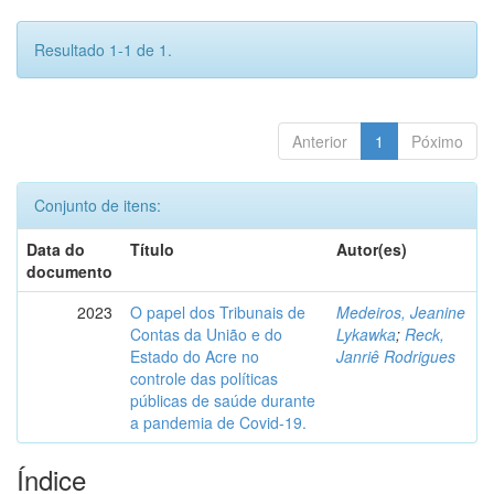
Resultado 1-1 de 1.
Anterior
1
Póximo
Conjunto de itens:
Data do
Título
Autor(es)
documento
2023
O papel dos Tribunais de
Medeiros, Jeanine
Contas da União e do
Lykawka
;
Reck,
Estado do Acre no
Janriê Rodrigues
controle das políticas
públicas de saúde durante
a pandemia de Covid-19.
Índice