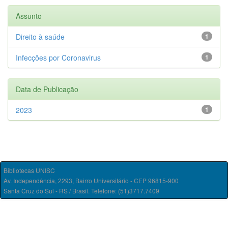
Assunto
Direito à saúde
1
Infecções por Coronavirus
1
Data de Publicação
2023
1
Bibliotecas UNISC
Av. Independência, 2293, Bairro Universitário - CEP 96815-900
Santa Cruz do Sul - RS / Brasil. Telefone: (51)3717.7409