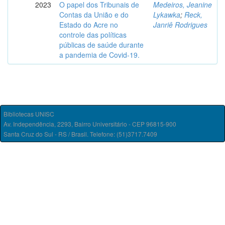
2023
O papel dos Tribunais de
Medeiros, Jeanine
Contas da União e do
Lykawka
;
Reck,
Estado do Acre no
Janriê Rodrigues
controle das políticas
públicas de saúde durante
a pandemia de Covid-19.
Bibliotecas UNISC
Av. Independência, 2293, Bairro Universitário - CEP 96815-900
Santa Cruz do Sul - RS / Brasil. Telefone: (51)3717.7409