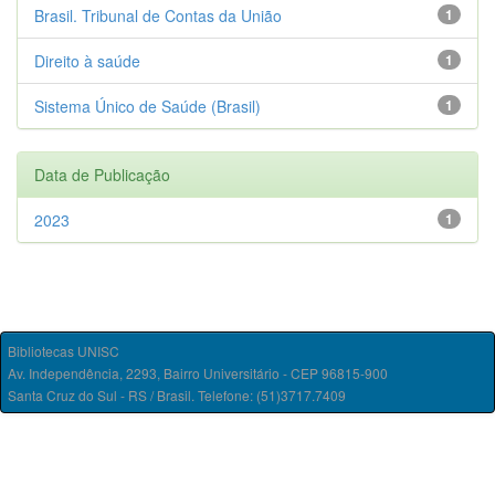
Brasil. Tribunal de Contas da União
1
Direito à saúde
1
Sistema Único de Saúde (Brasil)
1
Data de Publicação
2023
1
Bibliotecas UNISC
Av. Independência, 2293, Bairro Universitário - CEP 96815-900
Santa Cruz do Sul - RS / Brasil. Telefone: (51)3717.7409