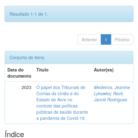
Resultado 1-1 de 1.
Anterior
1
Póximo
Conjunto de itens:
Data do
Título
Autor(es)
documento
2023
O papel dos Tribunais de
Medeiros, Jeanine
Contas da União e do
Lykawka
;
Reck,
Estado do Acre no
Janriê Rodrigues
controle das políticas
públicas de saúde durante
a pandemia de Covid-19.
Índice