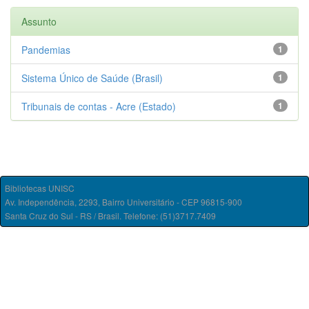
Assunto
Pandemias
1
Sistema Único de Saúde (Brasil)
1
Tribunais de contas - Acre (Estado)
1
Bibliotecas UNISC
Av. Independência, 2293, Bairro Universitário - CEP 96815-900
Santa Cruz do Sul - RS / Brasil. Telefone: (51)3717.7409