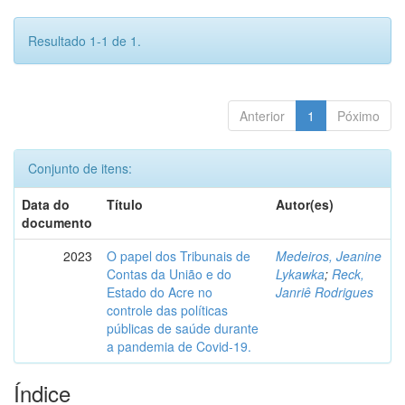
Resultado 1-1 de 1.
Anterior
1
Póximo
Conjunto de itens:
Data do
Título
Autor(es)
documento
2023
O papel dos Tribunais de
Medeiros, Jeanine
Contas da União e do
Lykawka
;
Reck,
Estado do Acre no
Janriê Rodrigues
controle das políticas
públicas de saúde durante
a pandemia de Covid-19.
Índice