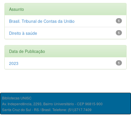
Assunto
Brasil. Tribunal de Contas da União
1
Direito à saúde
1
Data de Publicação
2023
1
Bibliotecas UNISC
Av. Independência, 2293, Bairro Universitário - CEP 96815-900
Santa Cruz do Sul - RS / Brasil. Telefone: (51)3717.7409