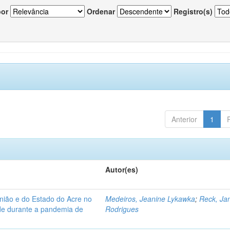
por
Ordenar
Registro(s)
Anterior
1
Autor(es)
nião e do Estado do Acre no
Medeiros, Jeanine Lykawka
;
Reck, Jan
úde durante a pandemia de
Rodrigues