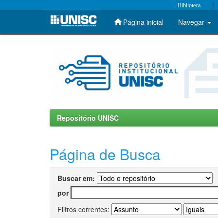
|
Biblioteca
Página inicial
Navegar
Skip
navigation
Repositório UNISC
Página de Busca
Buscar em:
por
Filtros correntes: