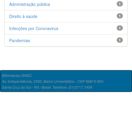
Administração pública
1
Direito à saúde
1
Infecções por Coronavirus
1
Pandemias
1
Bibliotecas UNISC
Av. Independência, 2293, Bairro Universitário - CEP 96815-900
Santa Cruz do Sul - RS / Brasil. Telefone: (51)3717.7409