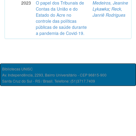
2023
O papel dos Tribunais de
Medeiros, Jeanine
Contas da União e do
Lykawka
;
Reck,
Estado do Acre no
Janriê Rodrigues
controle das políticas
públicas de saúde durante
a pandemia de Covid-19.
Bibliotecas UNISC
Av. Independência, 2293, Bairro Universitário - CEP 96815-900
Santa Cruz do Sul - RS / Brasil. Telefone: (51)3717.7409