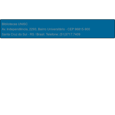
Bibliotecas UNISC
Av. Independência, 2293, Bairro Universitário - CEP 96815-900
Santa Cruz do Sul - RS / Brasil. Telefone: (51)3717.7409