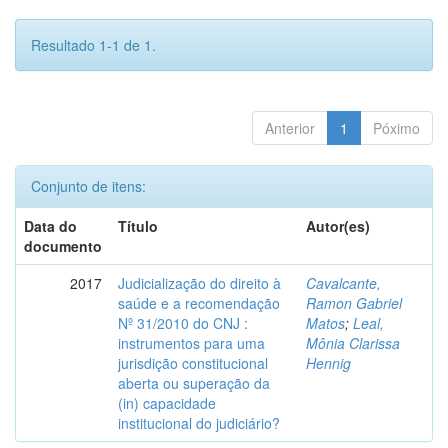
Resultado 1-1 de 1.
Anterior
1
Póximo
Conjunto de itens:
Data do
Título
Autor(es)
documento
2017
Judicialização do direito à
Cavalcante,
saúde e a recomendação
Ramon Gabriel
Nº 31/2010 do CNJ :
Matos
;
Leal,
instrumentos para uma
Mônia Clarissa
jurisdição constitucional
Hennig
aberta ou superação da
(in) capacidade
institucional do judiciário?