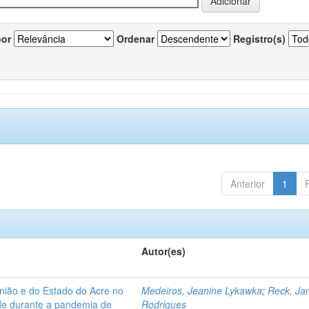
por
Ordenar
Registro(s)
Anterior
1
Autor(es)
nião e do Estado do Acre no
Medeiros, Jeanine Lykawka
;
Reck, Jan
úde durante a pandemia de
Rodrigues