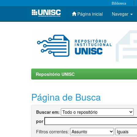
|
Biblioteca
Página inicial
Navegar
Skip
navigation
Repositório UNISC
Página de Busca
Buscar em:
por
Filtros correntes: