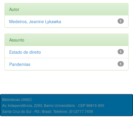
Autor
Medeiros, Jeanine Lykawka
1
Assunto
Estado de direito
1
Pandemias
1
Bibliotecas UNISC
Av. Independência, 2293, Bairro Universitário - CEP 96815-900
Santa Cruz do Sul - RS / Brasil. Telefone: (51)3717.7409