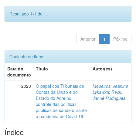
Resultado 1-1 de 1.
Anterior
1
Póximo
Conjunto de itens:
Data do
Título
Autor(es)
documento
2023
O papel dos Tribunais de
Medeiros, Jeanine
Contas da União e do
Lykawka
;
Reck,
Estado do Acre no
Janriê Rodrigues
controle das políticas
públicas de saúde durante
a pandemia de Covid-19.
Índice