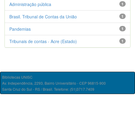
Administração pública
1
Brasil. Tribunal de Contas da União
1
Pandemias
1
Tribunais de contas - Acre (Estado)
1
Bibliotecas UNISC
Av. Independência, 2293, Bairro Universitário - CEP 96815-900
Santa Cruz do Sul - RS / Brasil. Telefone: (51)3717.7409