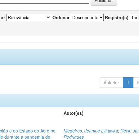
por
Ordenar
Registro(s)
Anterior
1
Autor(es)
nião e do Estado do Acre no
Medeiros, Jeanine Lykawka
;
Reck, Jan
úde durante a pandemia de
Rodrigues