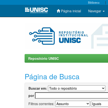
|
Biblioteca
Página inicial
Navegar
Skip
navigation
Repositório UNISC
Página de Busca
Buscar em:
por
Filtros correntes: