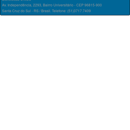
Av. Independência, 2293, Bairro Universitário - CEP 96815-900
Santa Cruz do Sul - RS / Brasil. Telefone: (51)3717.7409