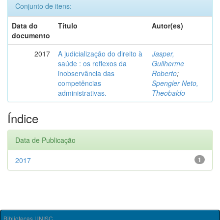
Conjunto de itens:
Data do
Título
Autor(es)
documento
2017
A judicialização do direito à
Jasper,
saúde : os reflexos da
Guilherme
inobservância das
Roberto
;
competências
Spengler Neto,
administrativas.
Theobaldo
Índice
Data de Publicação
2017
1
Bibliotecas UNISC