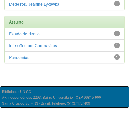
Medeiros, Jeanine Lykawka
1
Assunto
Estado de direito
1
Infecções por Coronavirus
1
Pandemias
1
Bibliotecas UNISC
Av. Independência, 2293, Bairro Universitário - CEP 96815-900
Santa Cruz do Sul - RS / Brasil. Telefone: (51)3717.7409