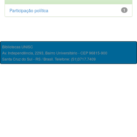
Participação política
1
Bibliotecas UNISC
Av. Independência, 2293, Bairro Universitário - CEP 96815-900
Santa Cruz do Sul - RS / Brasil. Telefone: (51)3717.7409