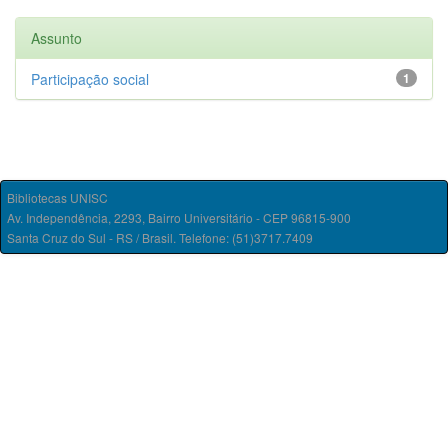
Assunto
Participação social
1
Bibliotecas UNISC
Av. Independência, 2293, Bairro Universitário - CEP 96815-900
Santa Cruz do Sul - RS / Brasil. Telefone: (51)3717.7409