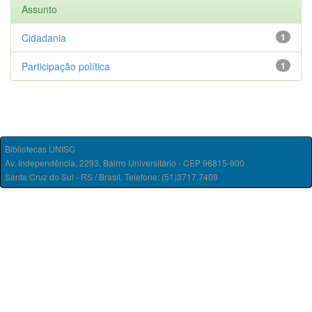
Assunto
Cidadania
1
Participação política
1
Bibliotecas UNISC
Av. Independência, 2293, Bairro Universitário - CEP 96815-900
Santa Cruz do Sul - RS / Brasil. Telefone: (51)3717.7409