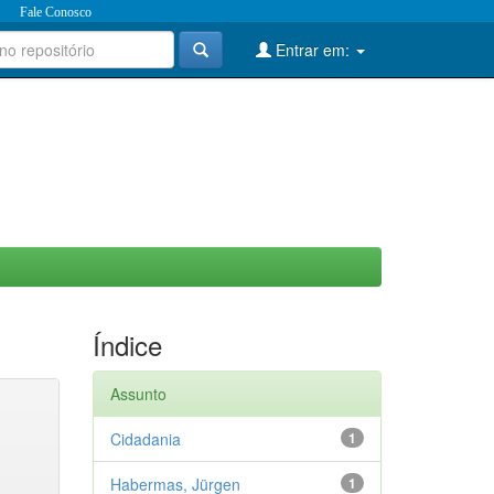
Fale Conosco
Entrar em:
Índice
Assunto
Cidadania
1
Habermas, Jürgen
1