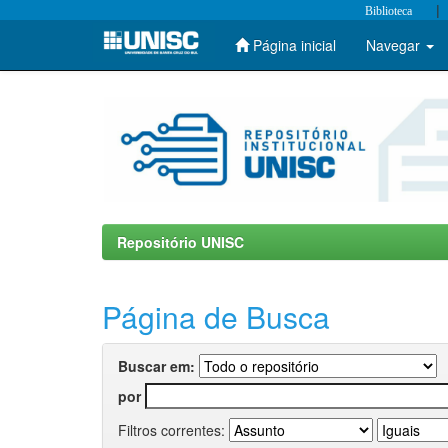
|
Biblioteca
Página inicial
Navegar
Skip
navigation
Repositório UNISC
Página de Busca
Buscar em:
por
Filtros correntes: