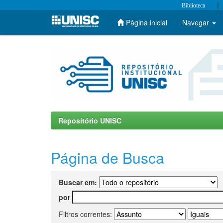
|
Biblioteca
Página inicial
Navegar
Skip
navigation
Repositório UNISC
Página de Busca
Buscar em:
por
Filtros correntes: