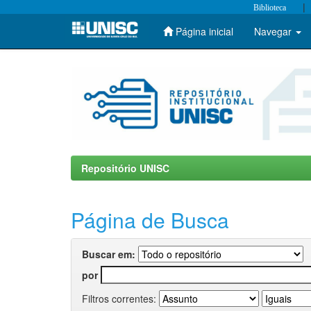
|
Biblioteca
Página inicial
Navegar
Skip
navigation
Repositório UNISC
Página de Busca
Buscar em:
por
Filtros correntes: