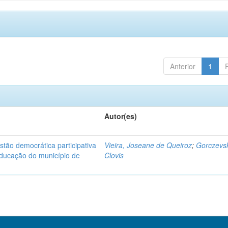
Anterior
1
Autor(es)
stão democrática participativa
Vieira, Joseane de Queiroz
;
Gorczevsk
educação do município de
Clovis