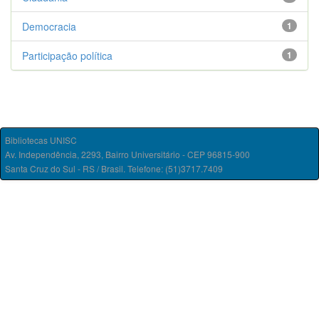
Democracia
1
Participação política
1
Bibliotecas UNISC
Av. Independência, 2293, Bairro Universitário - CEP 96815-900
Santa Cruz do Sul - RS / Brasil. Telefone: (51)3717.7409