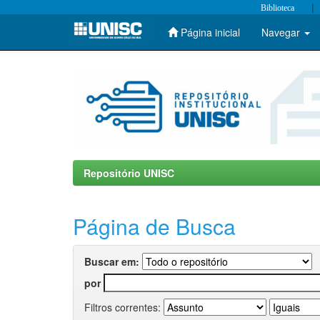
|
Biblioteca
Página inicial
Navegar
Skip
navigation
Repositório UNISC
Página de Busca
Buscar em:
por
Filtros correntes: