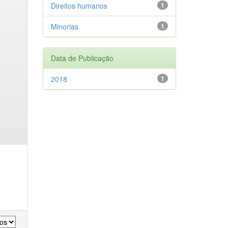
Direitos humanos
1
Minorias
1
Data de Publicação
2018
1