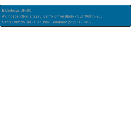
Bibliotecas UNISC
Av. Independência, 2293, Bairro Universitário - CEP 96815-900
Santa Cruz do Sul - RS / Brasil. Telefone: (51)3717.7409