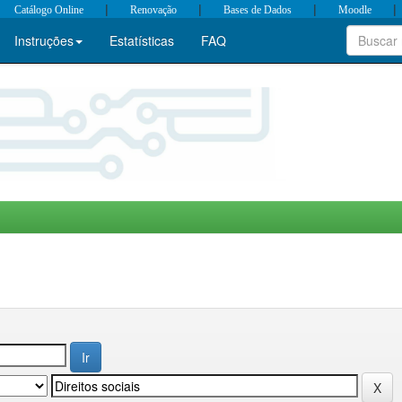
|
|
|
|
Catálogo Online
Renovação
Bases de Dados
Moodle
Instruções
Estatísticas
FAQ