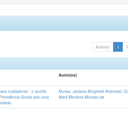
Anterior
1
Autor(es)
para cuidadores : o auxílio
Nunes, Josiane Borghetti Antonelo
;
Co
Previdência Social sob uma
Marli Marlene Moraes da
uidado.