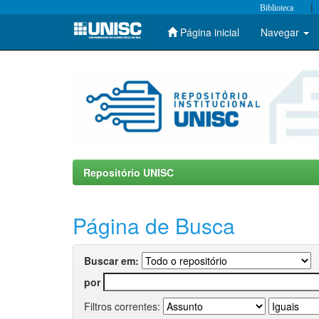
|
Biblioteca
Página inicial
Navegar
Skip
navigation
Repositório UNISC
Página de Busca
Buscar em:
por
Filtros correntes: