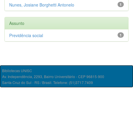
Nunes, Josiane Borghetti Antonelo
1
Assunto
Previdência social
1
Bibliotecas UNISC
Av. Independência, 2293, Bairro Universitário - CEP 96815-900
Santa Cruz do Sul - RS / Brasil. Telefone: (51)3717.7409