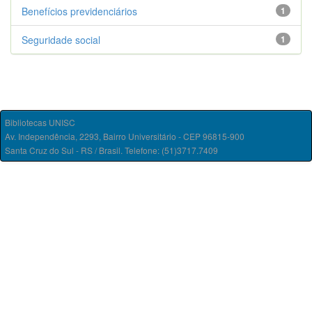
Benefícios previdenciários
1
Seguridade social
1
Bibliotecas UNISC
Av. Independência, 2293, Bairro Universitário - CEP 96815-900
Santa Cruz do Sul - RS / Brasil. Telefone: (51)3717.7409