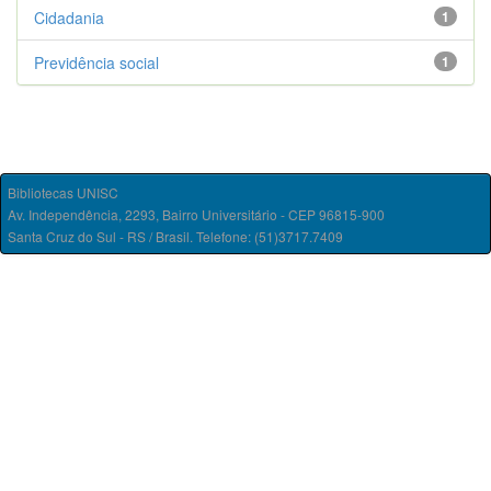
Cidadania
1
Previdência social
1
Bibliotecas UNISC
Av. Independência, 2293, Bairro Universitário - CEP 96815-900
Santa Cruz do Sul - RS / Brasil. Telefone: (51)3717.7409