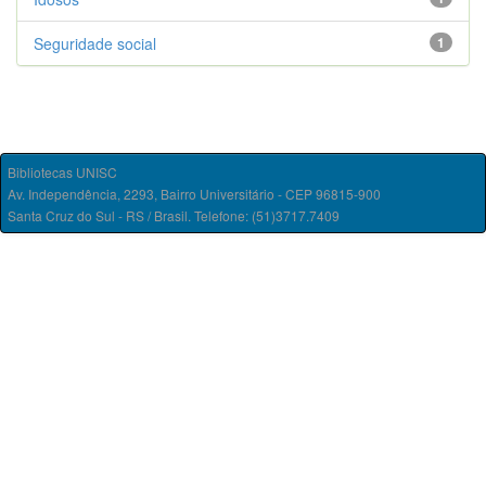
Seguridade social
1
Bibliotecas UNISC
Av. Independência, 2293, Bairro Universitário - CEP 96815-900
Santa Cruz do Sul - RS / Brasil. Telefone: (51)3717.7409