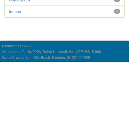
Idosos
1
Bibliotecas UNISC
Av. Independência, 2293, Bairro Universitário - CEP 96815-900
Santa Cruz do Sul - RS / Brasil. Telefone: (51)3717.7409