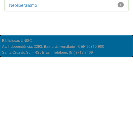
Neoliberalismo
1
Bibliotecas UNISC
Av. Independência, 2293, Bairro Universitário - CEP 96815-900
Santa Cruz do Sul - RS / Brasil. Telefone: (51)3717.7409