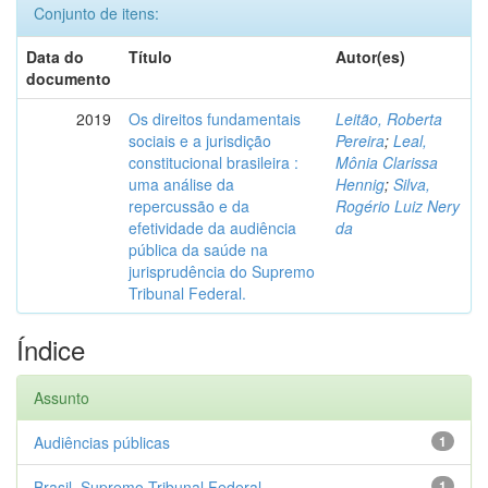
Conjunto de itens:
Data do
Título
Autor(es)
documento
2019
Os direitos fundamentais
Leitão, Roberta
sociais e a jurisdição
Pereira
;
Leal,
constitucional brasileira :
Mônia Clarissa
uma análise da
Hennig
;
Silva,
repercussão e da
Rogério Luiz Nery
efetividade da audiência
da
pública da saúde na
jurisprudência do Supremo
Tribunal Federal.
Índice
Assunto
Audiências públicas
1
Brasil. Supremo Tribunal Federal
1