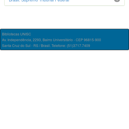
Bibliotecas UNISC
Av. Independência, 2293, Bairro Universitário - CEP 96815-900
Santa Cruz do Sul - RS / Brasil. Telefone: (51)3717.7409