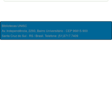
Bibliotecas UNISC
Av. Independência, 2293, Bairro Universitário - CEP 96815-900
Santa Cruz do Sul - RS / Brasil. Telefone: (51)3717.7409