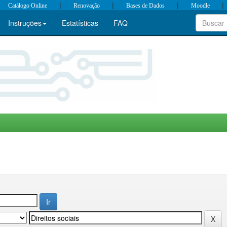
|
|
|
|
Catálogo Online
Renovação
Bases de Dados
Moodle
Instruções
Estatísticas
FAQ