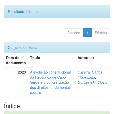
Resultado 1-1 de 1.
Anterior
1
Póximo
Conjunto de itens:
Data do
Título
Autor(es)
documento
2023
A evolução constitucional
Oliveira, Carlos
da República de Cabo
Filipe Lima
;
Verde e a concretização
Gorczevski, Clovis
dos direitos fundamentais
sociais.
Índice