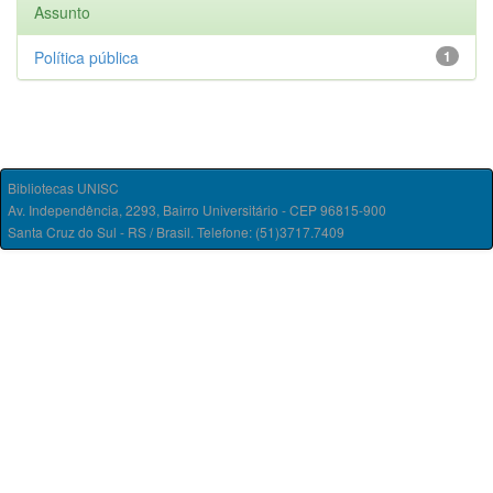
Assunto
Política pública
1
Bibliotecas UNISC
Av. Independência, 2293, Bairro Universitário - CEP 96815-900
Santa Cruz do Sul - RS / Brasil. Telefone: (51)3717.7409