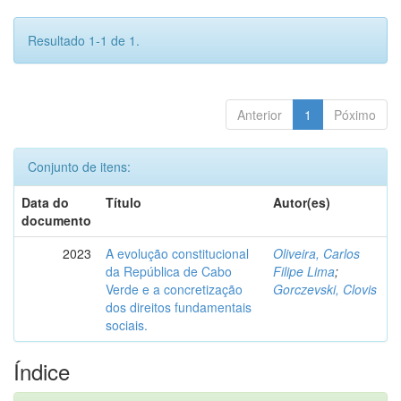
Resultado 1-1 de 1.
Anterior
1
Póximo
Conjunto de itens:
Data do
Título
Autor(es)
documento
2023
A evolução constitucional
Oliveira, Carlos
da República de Cabo
Filipe Lima
;
Verde e a concretização
Gorczevski, Clovis
dos direitos fundamentais
sociais.
Índice