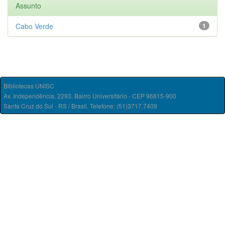
Assunto
Cabo Verde
1
Bibliotecas UNISC
Av. Independência, 2293, Bairro Universitário - CEP 96815-900
Santa Cruz do Sul - RS / Brasil. Telefone: (51)3717.7409